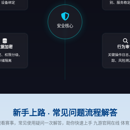
、设备绑定
别、服务稳
安全核心
数据加密
行为审
密、权限分级、
关键操作日志
存储隔离
踪、风险溯
新手上路 · 常见问题流程解答
看赛事，常见使用疑问一次解答，助你快速上手 九游官网在线 体