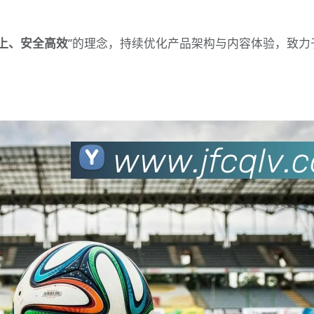
上、安全高效
”的理念，持续优化产品架构与内容体验，致力于