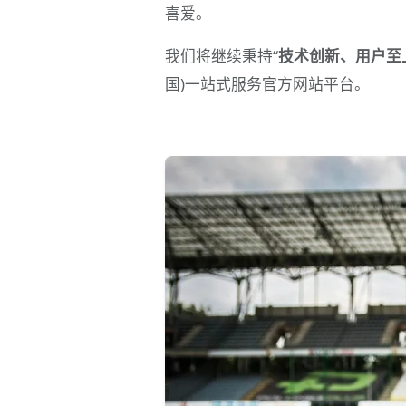
喜爱。
我们将继续秉持“
技术创新、用户至
国)一站式服务官方网站平台。