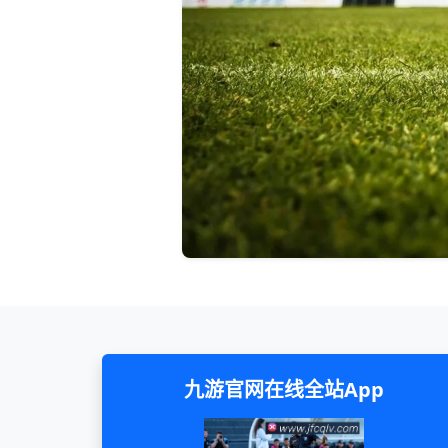
九游官网在线全站App